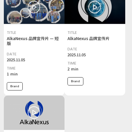
TITLE
TITLE
AlkaNexus 品牌宣传片 — 短
AlkaNexus 品牌宣传片
版
DATE
DATE
2025.11.05
2025.11.05
TIME
TIME
2
min
1
min
Brand
Brand