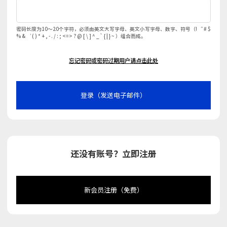
密码长度为10～20个字符，必须由英文大写字母、英文小写字母、数字、符号（! “ # $
% & ‘ ( ) * + , - . / : ; <=> ? @ [ \ ] ^ _ ` { | } ~ ）组合而成。
忘记密码或密码过期用户请点击此处
登录（发送电子邮件）
还没有账号？立即注册
新会员注册（免费）