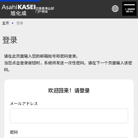
交换膜事业部
门户网站
MENU
主页
登录
会员注册/登录
登录
关于交换膜事业部
请在此页面输入您的邮箱账号和密码登录。
当您点击登录按钮时，系统将发送一次性密码。请在下一个页面输入该密
产品信息
码。
解决方案
欢迎回来！请登录
新闻
メールアドレス
咨询
密码