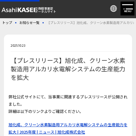
交換膜事業部
ポータルサイト
MENU
トップ
お知らせ一覧
【プレスリリース】旭化成、クリーン水素製造用アルカリ
会員登録/ログイン
2025.10.23
交換膜事業部について
【プレスリリース】旭化成、クリーン水素
製品情報
製造用アルカリ水電解システムの生産能力
を拡大
ソリューション情報
技術情報
弊社公式サイトにて、当事業に関連するプレスリリースが公開され
ました。
詳細は以下のリンクよりご確認ください。
お知らせ
旭化成、クリーン水素製造用アルカリ水電解システムの生産能力を
お問い合わせ
拡大 | 2025年度 | ニュース | 旭化成株式会社